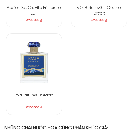
Atelier Des Ors Villa Primerose
BDK Parfums Gris Charnel
EDP
Extrait
3.900.000
₫
5.900.000
₫
Roja Parfums Oceania
8.100.000
₫
NHỮNG CHAI NƯỚC HOA CÙNG PHÂN KHÚC GIÁ: