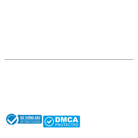
Chính sách giá cả
Chính sách thanh toán
Chính sách vận chuyển - giao nhận - kiểm hàng
Chính sách đổi hàng - trả hàng - hoàn tiền
Chính sách bảo mật thông tin
HỖ TRỢ KHÁCH HÀNG
Hotline: 0961596333
Hỗ trợ: hotro@apaniche.vn
Hướng dẫn sử dụng nước hoa
Câu hỏi thường gặp
Tác giả