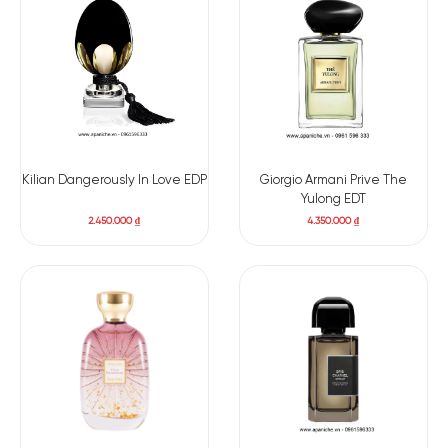
Kilian Dangerously In Love EDP
Giorgio Armani Prive The
Yulong EDT
2.450.000
₫
4.350.000
₫