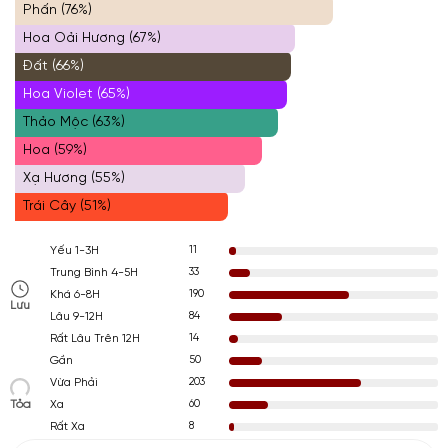
Phấn (76%)
Hoa Oải Hương (67%)
Đất (66%)
Hoa Violet (65%)
Thảo Mộc (63%)
Hoa (59%)
Xạ Hương (55%)
Trái Cây (51%)
11
Yếu 1-3H
33
Trung Bình 4-5H
190
Khá 6-8H
Lưu
84
Lâu 9-12H
14
Rất Lâu Trên 12H
50
Gần
203
Vừa Phải
Tỏa
60
Xa
8
Rất Xa