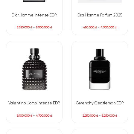
làm mùi trở nên khô ráo và gọn gàng hơn. Đây là kiểu hương
không cố tỏa mạnh mà giữ ở mức vừa phải, tạo cảm giác
Dior Homme Intense EDP
Dior Homme Parfum 2025
“clean but warm” rất đặc trưng.
3.350.000
₫
–
5.000.000
₫
450.000
₫
–
4.700.000
₫
Valentino Uomo Intense EDP
Givenchy Gentleman EDP
3.900.000
₫
–
4.700.000
₫
2.250.000
₫
–
3.250.000
₫