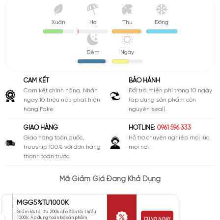
Xuân
Hạ
Thu
Đông
Đêm
Ngày
CAM KẾT
BẢO HÀNH
Cam kết chính hãng. Nhận
Đổi trả miễn phí trong 10 ngày
ngay 10 triệu nếu phát hiện
(áp dụng sản phẩm còn
hàng Fake.
nguyên seal).
GIAO HÀNG
HOTLINE:
0961 596 333
Giao hàng toàn quốc,
Hỗ trợ chuyên nghiệp mọi lúc
freeship 100% với đơn hàng
mọi nơi.
thanh toán trước.
Mã Giảm Giá Đang Khả Dụng
MGG5%TU1000K
Giảm 5% tối đa 200k cho đơn tối thiểu
1000k. Áp dụng toàn bộ sản phẩm.
DÙNG NGAY