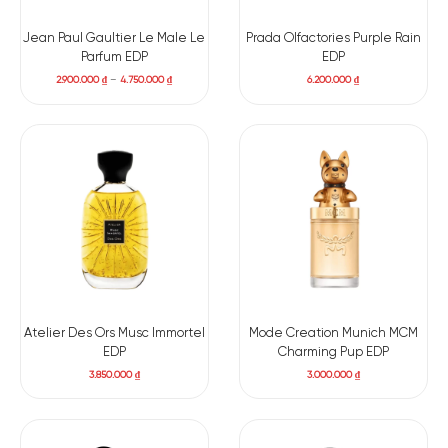
Jean Paul Gaultier Le Male Le
Prada Olfactories Purple Rain
Parfum EDP
EDP
2.900.000
₫
–
4.750.000
₫
6.200.000
₫
Atelier Des Ors Musc Immortel
Mode Creation Munich MCM
EDP
Charming Pup EDP
3.850.000
₫
3.000.000
₫