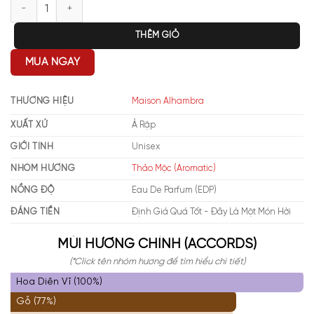
Maison Alhambra Dark Door Intense số lượng
THÊM GIỎ
MUA NGAY
THƯƠNG HIỆU
Maison Alhambra
XUẤT XỨ
Ả Rập
GIỚI TÍNH
Unisex
NHÓM HƯƠNG
Thảo Mộc (Aromatic)
NỒNG ĐỘ
Eau De Parfum (EDP)
ĐÁNG TIỀN
Định Giá Quá Tốt - Đây Là Một Món Hời
MÙI HƯƠNG CHÍNH (ACCORDS)
(*Click tên nhóm hương để tìm hiểu chi tiết)
Hoa Diên Vĩ (100%)
Gỗ (77%)