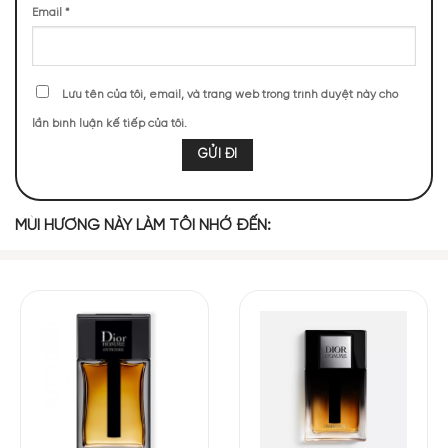
Email
*
MIDDLE NOTES
Lưu tên của tôi, email, và trang web trong trình duyệt này cho
Quả Lê
lần bình luận kế tiếp của tôi.
Hạt Xạ Đen
Diên Vĩ
BASE NOTES
MÙI HƯƠNG NÀY LÀM TÔI NHỚ ĐẾN:
Cỏ Hương Bài
Gỗ Tuyết Tùng
Ngay khi chạm lên da, Dark Door Intense Alhambra mở ra cảm
giác sạch nhẹ và dịu mát từ oải hương. Khi mùi bắt đầu phát
triển, tầng giữa trở thành tâm điểm với sự xuất hiện của diên
vĩ phấn mịn, vông vang musky mềm mại và một chút thanh
mọng của lê. Sự kết hợp này khiến mùi vừa sang trọng, vừa
thân thiện, dễ tạo thiện cảm cho người đối diện.
Ở lớp cuối, gỗ tuyết tùng Virginia và cỏ hương bài xuất hiện,