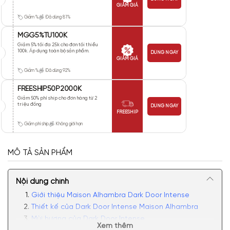
GIẢM GIÁ
Giảm %
Đã dùng 81%
MGG5%TU100K
Giảm 5% tối đa 25k cho đơn tối thiểu
100k. Áp dụng toàn bộ sản phẩm.
DÙNG NGAY
GIẢM GIÁ
Giảm %
Đã dùng 92%
FREESHIP50P2000K
Giảm 50% phí ship cho đơn hàng từ 2
triệu đồng
DÙNG NGAY
FREESHIP
Giảm phí ship
Không giới hạn
MÔ TẢ SẢN PHẨM
Nội dung chính
Giới thiệu Maison Alhambra Dark Door Intense
Thiết kế của Dark Door Intense Maison Alhambra
Mùi hương của Dark Door Intense
Xem thêm