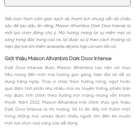
Có nên mua nước hoa Dark Door Intense không?
Nếu bạn thích cảm giác sạch sẽ, thanh lịch nhưng vẫn đủ chiều
sâu để tạo dấu ấn riêng, Maison Alhambra Dark Door Intense là
một lựa chọn đáng chú ý. Mùi hương mang lại sự mềm mại và
sang trọng đặc trưng của iris, lại được xử lý theo cách thoáng và
hiện đại hơn khi thêm ambrette để phù hợp cả nam lẫn nữ.
Giới thiệu Maison Alhambra Dark Door Intense
Dark Door Intense được Maison Alhambra tạo nên với mục
tiêu mang đến một mùi hương gọn gàng, hiện đại và dễ sử
dụng hằng ngày. Thay vì chạy theo hướng nồng, ngọt hoặc
quá đậm tính phấn như nhiều mùi iris truyền thống, phiên bản
này được tinh chỉnh theo hướng mịn màng nhưng vẫn thanh
thoát. Năm 2022, Maison Alhambra mới chính thức giới thiệu
Dark Door Intense ra thị trường. Và từ đó đây trở thành một
trong những mùi unisex được nhiều người tìm đến khi muốn
một lựa chọn vừa sang vừa dễ dùng.