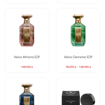
Velixir Athena EDP
Velixir Demeter EDP
1.250.000
₫
750.000
₫
–
1.250.000
₫