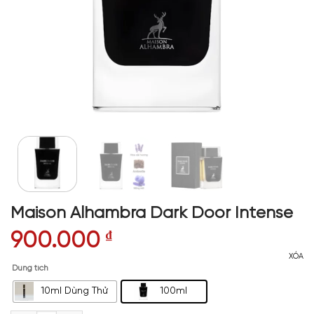
Maison Alhambra Dark Door Intense
900.000
₫
XÓA
Dung tích
10ml Dùng Thử
100ml