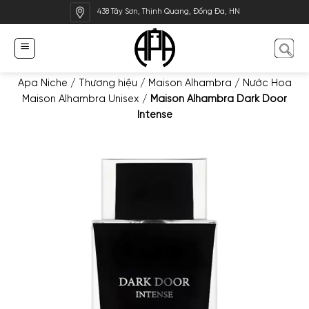
Bỏ
438 Tây Sơn, Thịnh Quang, Đống Đa, HN
qua
nội
dung
Apa Niche
/
Thương hiệu
/
Maison Alhambra
/
Nước Hoa
Maison Alhambra Unisex
/
Maison Alhambra Dark Door
Intense