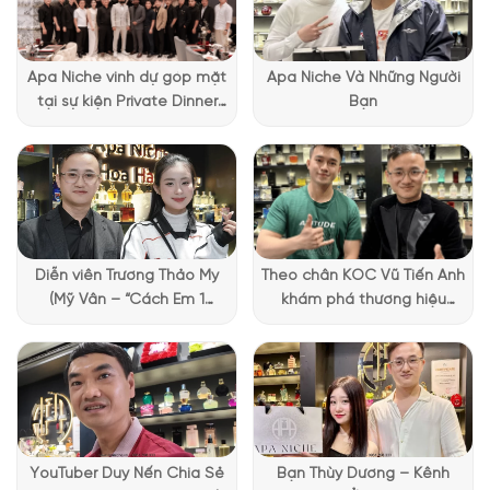
Apa Niche vinh dự góp mặt
Apa Niche Và Những Người
tại sự kiện Private Dinner
Bạn
đặc biệt của Lattafa
Vietnam
Mùi hương
Guilty Pour Femme Intense sexy, bí ẩn
NHỮNG NOTE HƯƠNG THEO CẢM NHẬN
Diễn viên Trương Thảo My
Theo chân KOC Vũ Tiến Anh
THỰC TẾ
(Mỹ Vân – “Cách Em 1
khám phá thương hiệu
Millimet”) ghé Apa Niche và
Lattafa tại Apa Niche
175 (16,73%)
167 (15,97%)
161 (15,39%)
119 (11,38%)
chia sẻ trải nghiệm chọn
nước hoa đầy thú vị
103 (9,85%)
100 (9,56%)
83 (7,93%)
73 (6,98%)
65 (6,21%)
YouTuber Duy Nến Chia Sẻ
Bạn Thùy Dương – Kênh