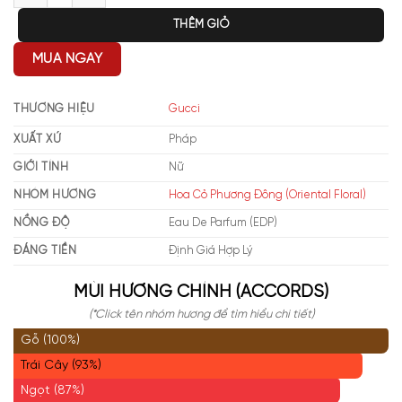
THÊM GIỎ
MUA NGAY
THƯƠNG HIỆU
Gucci
XUẤT XỨ
Pháp
GIỚI TÍNH
Nữ
NHÓM HƯƠNG
Hoa Cỏ Phương Đông (Oriental Floral)
NỒNG ĐỘ
Eau De Parfum (EDP)
ĐÁNG TIỀN
Định Giá Hợp Lý
MÙI HƯƠNG CHÍNH (ACCORDS)
(*Click tên nhóm hương để tìm hiểu chi tiết)
Gỗ (100%)
Trái Cây (93%)
Ngọt (87%)