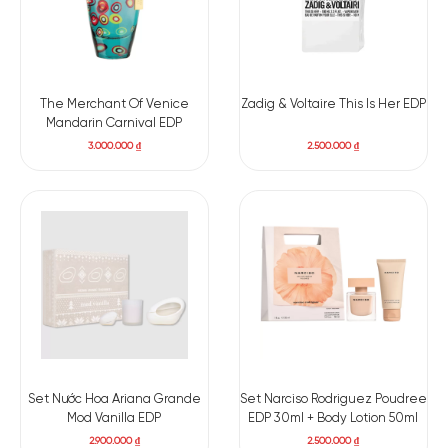
The Merchant Of Venice
Zadig & Voltaire This Is Her EDP
Mandarin Carnival EDP
3.000.000
₫
2.500.000
₫
Set Nước Hoa Ariana Grande
Set Narciso Rodriguez Poudree
Mod Vanilla EDP
EDP 30ml + Body Lotion 50ml
2.900.000
₫
2.500.000
₫