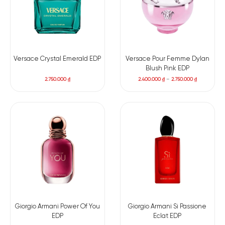
Versace Crystal Emerald EDP
Versace Pour Femme Dylan
Blush Pink EDP
2.750.000
₫
2.400.000
₫
–
2.750.000
₫
Giorgio Armani Power Of You
Giorgio Armani Si Passione
EDP
Eclat EDP