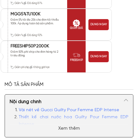
Giảm %
Đã dùng 81%
MGG5%TU100K
Giảm 5% tối đa 25k cho đơn tối thiểu
100k. Áp dụng toàn bộ sản phẩm.
DÙNG NGAY
GIẢM GIÁ
Giảm %
Đã dùng 92%
FREESHIP50P2000K
Giảm 50% phí ship cho đơn hàng từ 2
triệu đồng
DÙNG NGAY
FREESHIP
Giảm phí ship
Không giới hạn
MÔ TẢ SẢN PHẨM
Nội dung chính
Vài nét về Gucci Guilty Pour Femme EDP Intense
Thiết kế chai nước hoa Guilty Pour Femme EDP
Intense
Xem thêm
Mùi hương Guilty Pour Femme Intense sexy, bí ẩn