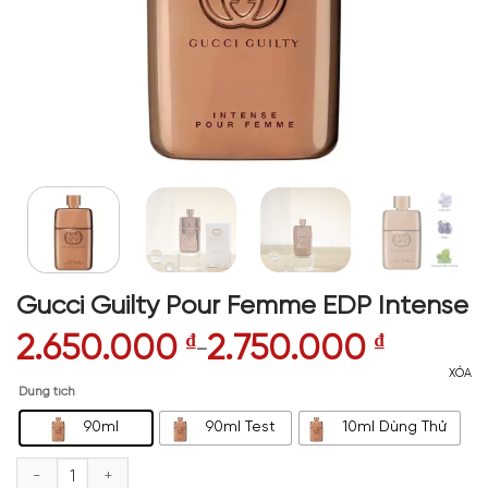
Gucci Guilty Pour Femme EDP Intense
2.650.000
₫
2.750.000
₫
–
XÓA
Dung tích
90ml
90ml Test
10ml Dùng Thử
Gucci Guilty Pour Femme EDP Intense số lượng