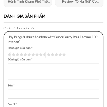
Hành Trình Khám Phá Thế
Review “Ở Hà Nội” Có
Giới Hương Thơm Tại Apa
Những Trải Nghiệm Thú Vị Tại
TOP NOTES
Niche
Apa Niche
ĐÁNH GIÁ SẢN PHẨM
Quả Vải
Cam Mandora
Hoa Violet
Chưa có đánh giá nào.
MIDDLE NOTES
Hãy là người đầu tiên nhận xét “Gucci Guilty Pour Femme EDP
Intense”
Đánh giá của bạn
*
Hoa Ngọc Lan
Hoa Huệ
Quả Mận
Tây
Đánh giá của bạn
*
BASE NOTES
Tên
*
Cỏ Hương Bài
Vani
Hoắc Hương
Ngay từ lần chạm đầu tiên lên làn da, nước hoa đưa ta vào
một hành trình mê hoặc với những nốt hương ngọt ngào. Tầng
Email
*