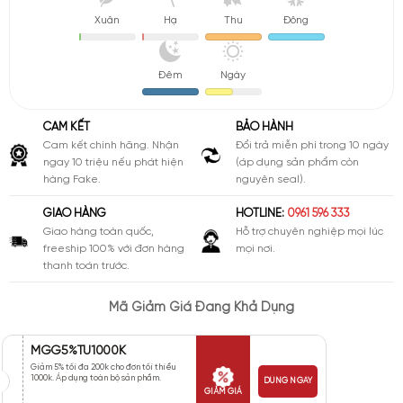
Xuân
Hạ
Thu
Đông
Đêm
Ngày
CAM KẾT
BẢO HÀNH
Cam kết chính hãng. Nhận
Đổi trả miễn phí trong 10 ngày
ngay 10 triệu nếu phát hiện
(áp dụng sản phẩm còn
hàng Fake.
nguyên seal).
GIAO HÀNG
HOTLINE:
0961 596 333
Giao hàng toàn quốc,
Hỗ trợ chuyên nghiệp mọi lúc
freeship 100% với đơn hàng
mọi nơi.
thanh toán trước.
Mã Giảm Giá Đang Khả Dụng
MGG5%TU1000K
Giảm 5% tối đa 200k cho đơn tối thiểu
1000k. Áp dụng toàn bộ sản phẩm.
DÙNG NGAY
GIẢM GIÁ