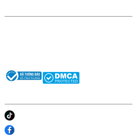
HỖ TRỢ KHÁCH HÀNG
Hotline: 0961596333
Hỗ trợ: hotro@apaniche.vn
Hướng dẫn sử dụng nước hoa
Câu hỏi thường gặp
Tác giả
KẾT NỐI CHÚNG TÔI
Ánh Apa Niche
Apa Niche