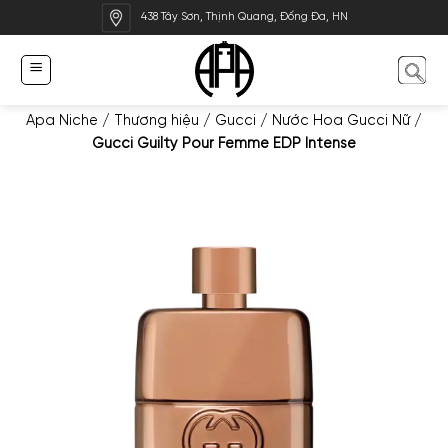
Bỏ
438 Tây Sơn, Thịnh Quang, Đống Đa, HN
qua
nội
dung
Apa Niche
/
Thương hiệu
/
Gucci
/
Nước Hoa Gucci Nữ
/
Gucci Guilty Pour Femme EDP Intense