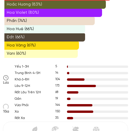
Hoắc Hương (83%)
Hoa Violet (80%)
Phấn (74%)
Hoa Huệ (66%)
Đất (66%)
Hoa Vàng (61%)
Vani (60%)
5
Yếu 1-3H
14
Trung Bình 4-5H
104
Khá 6-8H
Lưu
173
Lâu 9-12H
68
Rất Lâu Trên 12H
19
Gần
144
Vừa Phải
Tỏa
150
Xa
35
Rất Xa