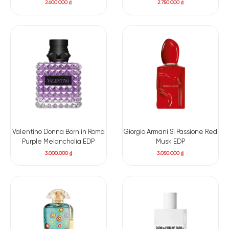
2.600.000
₫
2.750.000
₫
Có nên mua nước hoa nữ
Gucci Guilty Pour Femme
EDP Intense
Gucci Guilty Pour Femme EDP Intense
là một tác phẩm nước
hoa dành cho những phụ nữ tự tin và trưởng thành. Hương
thơm quyến rũ và bí ẩn này sẽ khiến nàng tỏa sáng trong mọi
tình huống. Dù là trong buổi hẹn hò, dạo phố hay tham dự tiệc
tùng đông người, nước hoa này sẽ tôn lên phong cách và cá
tính của nàng. Nước hoa khiến nàng trở thành tâm điểm của
mọi ánh nhìn. Đây là một lựa chọn hoàn hảo làm nổi bật vẻ
quyến rũ mà không quá phô trương cho nàng.
Valentino Donna Born in Roma
Giorgio Armani Si Passione Red
Purple Melancholia EDP
Musk EDP
3.000.000
₫
3.050.000
₫