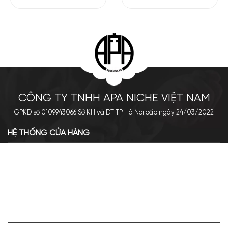
CÔNG TY TNHH APA NICHE VIỆT NAM
GPKD số 0109943066 Sở KH và ĐT TP Hà Nội cấp ngày 24/03/2022
HỆ THỐNG CỬA HÀNG
Cơ sở chính: 438 Tây Sơn - Đống Đa - Hà Nội
Hotline: 0961.596.333
Chi nhánh: Số 05, Lô OC 5-2, KĐT Shining City, Sơn La
Hotline: 085.90.66666
VỀ APA NICHE