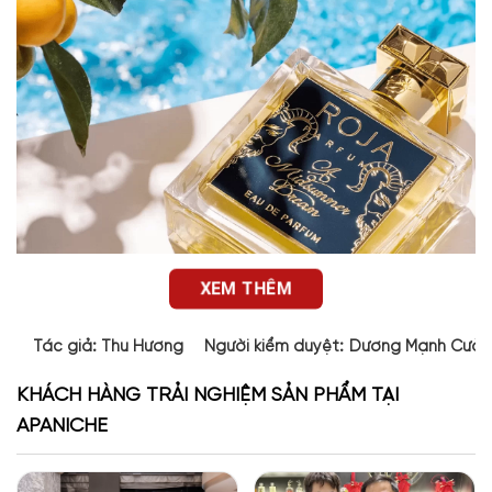
XEM THÊM
Tác giả:
Thu Hương
Người kiểm duyệt:
Dương Mạnh Cườ
KHÁCH HÀNG TRẢI NGHIỆM SẢN PHẨM TẠI
Thiết kế chai nước hoa
A Midsummer Dream EDP
APANICHE
Thiết kế của
A Midsummer Dream EDP
tương tự như các phiên
bản nước hoa khác của Roja. Nước hoa
đã nhanh chóng thu