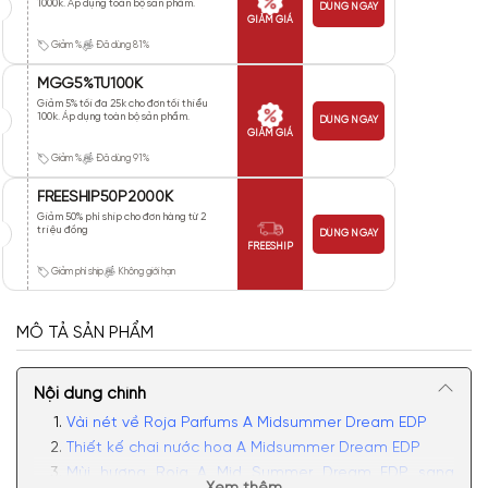
1000k. Áp dụng toàn bộ sản phẩm.
DÙNG NGAY
GIẢM GIÁ
Giảm %
Đã dùng 81%
MGG5%TU100K
Giảm 5% tối đa 25k cho đơn tối thiểu
100k. Áp dụng toàn bộ sản phẩm.
DÙNG NGAY
GIẢM GIÁ
Giảm %
Đã dùng 91%
FREESHIP50P2000K
Giảm 50% phí ship cho đơn hàng từ 2
triệu đồng
DÙNG NGAY
FREESHIP
Giảm phí ship
Không giới hạn
MÔ TẢ SẢN PHẨM
Nội dung chính
Vài nét về Roja Parfums A Midsummer Dream EDP
Thiết kế chai nước hoa A Midsummer Dream EDP
Mùi hương Roja A Mid Summer Dream EDP sang