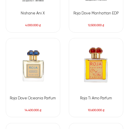
Nishane Ani X
Roja Dove Manhattan EDP
4.000.000
₫
12.500.000
₫
Có nên mua nước hoa unisex Roja Parfums A
Midsummer Dream EDP
Roja Parfums A Midsummer Dream ED
không chỉ được đánh
giá cao vì hương thơm cuốn hút. Mà nước hoa còn được nhiều
người yêu thích vì ý nghĩa sâu sắc mà nó chứa đựng.
Roja
đã
chuyển tải câu chuyện tình yêu nhẹ nhàng của đêm hè ấy
Roja Dove Oceania Parfum
Roja Ti Amo Parfum
thành những hương thơm lấp lánh, đầy ánh sáng.
14.400.000
₫
10.600.000
₫