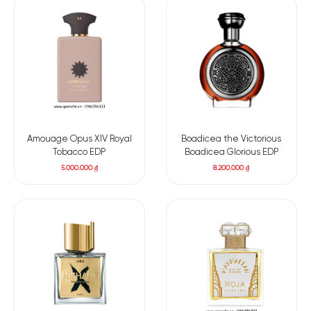
Mùi hương đặc trưng:
Hương đầu: Cam Bergamot, Quả bưởi
Hương giữa: Hoa hồng, Hoa cam, Rêu sồi Moss, Cây hoắc
hương
Hương cuối: Cỏ hương bài, Gỗ tuyết tùng, An tức hương,
Hương Va ni
Amouage Opus XIV Royal
Boadicea the Victorious
Tobacco EDP
Boadicea Glorious EDP
5.000.000
₫
8.200.000
₫