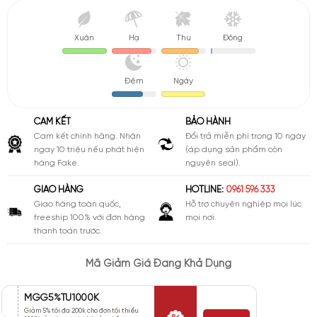
Xuân
Hạ
Thu
Đông
Đêm
Ngày
CAM KẾT
BẢO HÀNH
Cam kết chính hãng. Nhận
Đổi trả miễn phí trong 10 ngày
ngay 10 triệu nếu phát hiện
(áp dụng sản phẩm còn
hàng Fake.
nguyên seal).
GIAO HÀNG
HOTLINE:
0961 596 333
Giao hàng toàn quốc,
Hỗ trợ chuyên nghiệp mọi lúc
freeship 100% với đơn hàng
mọi nơi.
thanh toán trước.
Mã Giảm Giá Đang Khả Dụng
MGG5%TU1000K
Giảm 5% tối đa 200k cho đơn tối thiểu