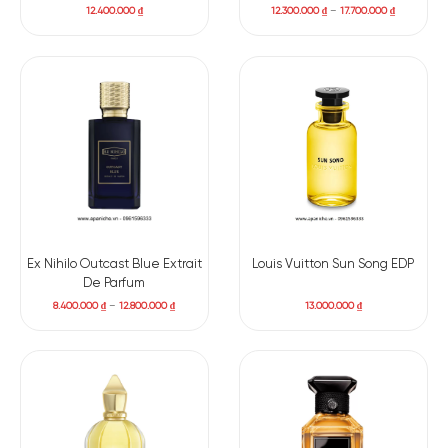
12.400.000
₫
12.300.000
₫
–
17.700.000
₫
Ex Nihilo Outcast Blue Extrait
Louis Vuitton Sun Song EDP
De Parfum
8.400.000
₫
–
12.800.000
₫
13.000.000
₫