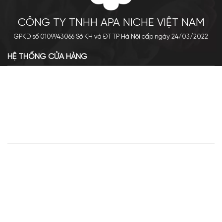
CÔNG TY TNHH APA NICHE VIỆT NAM
GPKD số 0109943066 Sở KH và ĐT TP Hà Nội cấp ngày 24/03/2022
HỆ THỐNG CỬA HÀNG
Cơ sở chính: 438 Tây Sơn - Đống Đa - Hà Nội
Hotline: 0961.596.333
Chi nhánh: Số 05, Lô OC 5-2, KĐT Shining City, Sơn La
Hotline: 085.90.66666
VỀ APA NICHE
Giới thiệu về Apa Niche
Tuyển dụng
Điều khoản sử dụng
Hoạt động của doanh nghiệp
HỢP TÁC VÀ LIÊN KẾT