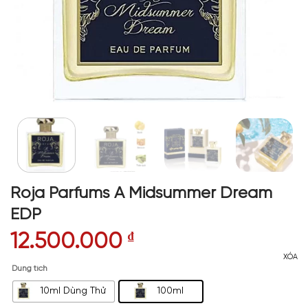
Roja Parfums A Midsummer Dream
EDP
12.500.000
₫
XÓA
Dung tích
10ml Dùng Thử
100ml