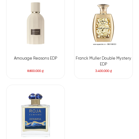
Amouage Reasons EDP
Franck Muller Double Mystery
EDP
8.800.000
₫
3.400.000
₫