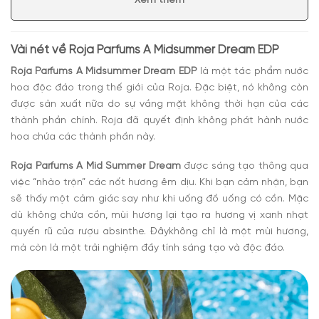
Xem thêm
trọng, quý phái
Có nên mua nước hoa unisex Roja Parfums A
Midsummer Dream EDP
Vài nét về
Roja Parfums A Midsummer Dream EDP
Roja Parfums A Midsummer Dream EDP
là một tác phẩm nước
hoa độc đáo trong thế giới của Roja. Đặc biệt, nó không còn
được sản xuất nữa do sự vắng mặt không thời hạn của các
thành phần chính. Roja đã quyết định không phát hành nước
hoa chứa các thành phần này.
Roja Parfums A Mid Summer Dream
được sáng tạo thông qua
việc “nhào trộn” các nốt hương êm dịu. Khi bạn cảm nhận, bạn
sẽ thấy một cảm giác say như khi uống đồ uống có cồn. Mặc
dù không chứa cồn, mùi hương lại tạo ra hương vị xanh nhạt
quyến rũ của rượu absinthe. Đâykhông chỉ là một mùi hương,
mà còn là một trải nghiệm đầy tính sáng tạo và độc đáo.