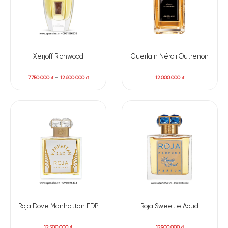
Xerjoff Richwood
Guerlain Néroli Outrenoir
7.750.000
₫
–
12.600.000
₫
12.000.000
₫
Roja Dove Manhattan EDP
Roja Sweetie Aoud
12.500.000
₫
12.900.000
₫