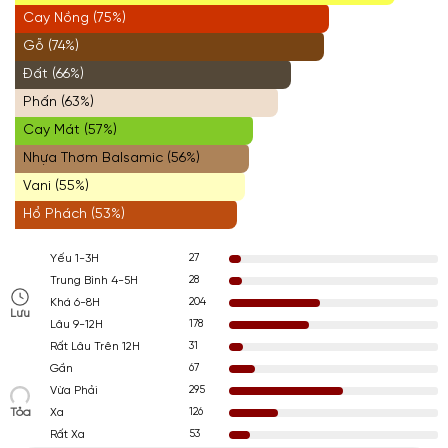
Cay Nồng (75%)
Gỗ (74%)
Đất (66%)
Phấn (63%)
Cay Mát (57%)
Nhựa Thơm Balsamic (56%)
Vani (55%)
Hổ Phách (53%)
27
Yếu 1-3H
28
Trung Bình 4-5H
204
Khá 6-8H
Lưu
178
Lâu 9-12H
31
Rất Lâu Trên 12H
67
Gần
295
Vừa Phải
Tỏa
126
Xa
53
Rất Xa