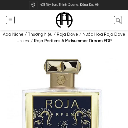
Bỏ
438 Tây Sơn, Thịnh Quang, Đống Đa, HN
qua
nội
dung
Apa Niche
/
Thương hiệu
/
Roja Dove
/
Nước Hoa Roja Dove
Unisex
/
Roja Parfums A Midsummer Dream EDP