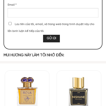
152 (7,89%)
141 (7,32%)
138 (7,16%)
114 (5,92%)
Email
*
104 (5,40%)
93 (4,83%)
Lưu tên của tôi, email, và trang web trong trình duyệt này cho
TOP NOTES
lần bình luận kế tiếp của tôi.
Cam Bergamot
Bưởi
MÙI HƯƠNG NÀY LÀM TÔI NHỚ ĐẾN:
MIDDLE NOTES
Hoa Cam
Rêu Sồi
Bạch Đậu Khấu
Nhựa Elemi
Hoắc Hương
Hoa Hồng
Tiêu Hồng
BASE NOTES