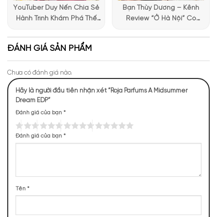
YouTuber Duy Nến Chia Sẻ
Bạn Thùy Dương – Kênh
Hành Trình Khám Phá Thế
Review “Ở Hà Nội” Có
Giới Hương Thơm Tại Apa
Những Trải Nghiệm Thú Vị Tại
Niche
Apa Niche
ĐÁNH GIÁ SẢN PHẨM
Chưa có đánh giá nào.
Hãy là người đầu tiên nhận xét “Roja Parfums A Midsummer
Dream EDP”
Đánh giá của bạn
*
Mùi hương
Roja A Mid Summer Dream EDP sang trọng,
Đánh giá của bạn
*
quý phái
NHỮNG NOTE HƯƠNG THEO CẢM NHẬN
THỰC TẾ
Tên
*
230 (11,94%)
198 (10,28%)
198 (10,28%)
158 (8,20%)