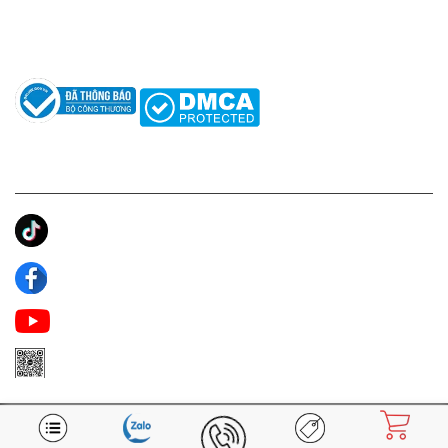
Câu hỏi thường gặp
Tác giả
KẾT NỐI CHÚNG TÔI
Ánh Apa Niche
Apa Niche
Apa Niche Nước Hoa Hàng Hiệu
Zalo Apa Niche