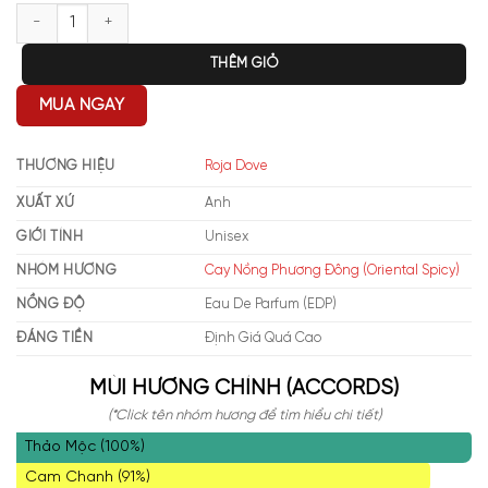
Roja Parfums A Midsummer Dream EDP số lượng
THÊM GIỎ
MUA NGAY
THƯƠNG HIỆU
Roja Dove
XUẤT XỨ
Anh
GIỚI TÍNH
Unisex
NHÓM HƯƠNG
Cay Nồng Phương Đông (Oriental Spicy)
NỒNG ĐỘ
Eau De Parfum (EDP)
ĐÁNG TIỀN
Định Giá Quá Cao
MÙI HƯƠNG CHÍNH (ACCORDS)
(*Click tên nhóm hương để tìm hiểu chi tiết)
Thảo Mộc (100%)
Cam Chanh (91%)