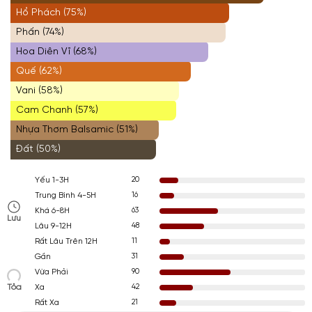
Hổ Phách (75%)
Phấn (74%)
Hoa Diên Vĩ (68%)
Quế (62%)
Vani (58%)
Cam Chanh (57%)
Nhựa Thơm Balsamic (51%)
Đất (50%)
20
Yếu 1-3H
16
Trung Bình 4-5H
63
Khá 6-8H
Lưu
48
Lâu 9-12H
11
Rất Lâu Trên 12H
31
Gần
90
Vừa Phải
Tỏa
42
Xa
21
Rất Xa