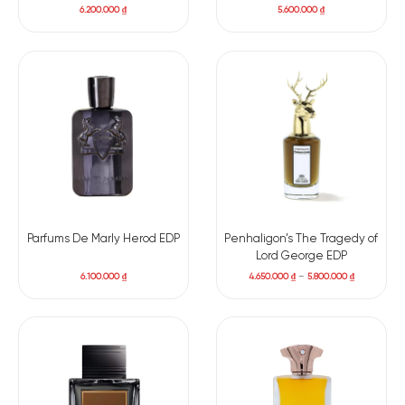
6.200.000
₫
5.600.000
₫
Parfums De Marly Herod EDP
Penhaligon’s The Tragedy of
Lord George EDP
6.100.000
₫
4.650.000
₫
–
5.800.000
₫