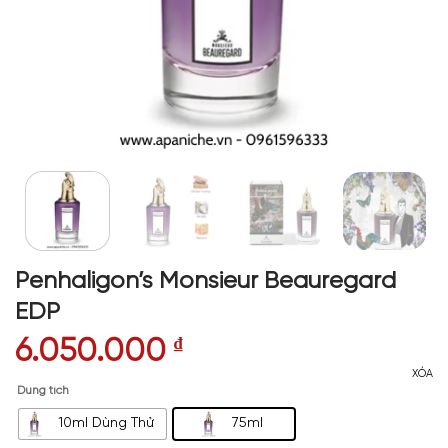
Penhaligon’s Monsieur Beauregard
EDP
6.050.000
₫
XÓA
Dung tích
10ml Dùng Thử
75ml