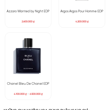
Azzaro Wanted by Night EDP
Argos Argos Pour Homme EDP
2.600.000
₫
4.200.000
₫
Chanel Bleu De Chanel EDP
4.100.000
₫
–
6.500.000
₫
Có nên mua nước hoa nữ
Penhaligon’s Monsieur
Beauregard EDP