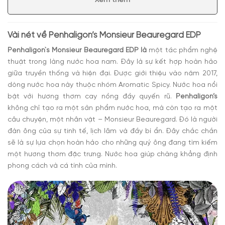
Xem thêm
sang trọng
Có nên mua nước hoa nữ Penhaligon’s Monsieur
Beauregard EDP
Vài nét về
Penhaligon’s Monsieur Beauregard EDP
Penhaligon`s Monsieur Beauregard EDP là
một tác phẩm nghệ
thuật trong làng nước hoa nam. Đây là sự kết hợp hoàn hảo
giữa truyền thống và hiện đại. Được giới thiệu vào năm 2017,
dòng nước hoa này thuộc nhóm Aromatic Spicy. Nước hoa nổi
bật với hương thơm cay nồng đầy quyến rũ.
Penhaligon’s
không chỉ tạo ra một sản phẩm nước hoa, mà còn tạo ra một
câu chuyện, một nhân vật – Monsieur Beauregard. Đó là người
đàn ông của sự tinh tế, lịch lãm và đầy bí ẩn. Đây chắc chắn
sẽ là sự lựa chọn hoàn hảo cho những quý ông đang tìm kiếm
một hương thơm đặc trưng. Nước hoa giúp chàng khẳng định
phong cách và cá tính của mình.