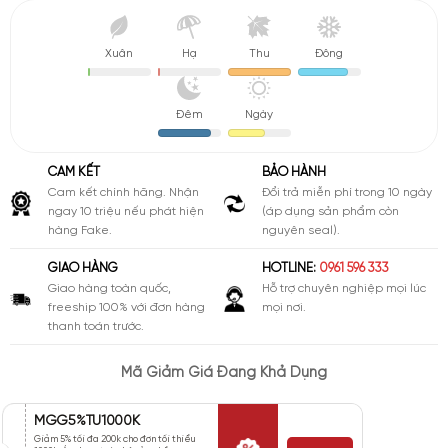
Xuân
Hạ
Thu
Đông
Đêm
Ngày
CAM KẾT
BẢO HÀNH
Cam kết chính hãng. Nhận
Đổi trả miễn phí trong 10 ngày
ngay 10 triệu nếu phát hiện
(áp dụng sản phẩm còn
hàng Fake.
nguyên seal).
GIAO HÀNG
HOTLINE:
0961 596 333
Giao hàng toàn quốc,
Hỗ trợ chuyên nghiệp mọi lúc
freeship 100% với đơn hàng
mọi nơi.
thanh toán trước.
Mã Giảm Giá Đang Khả Dụng
MGG5%TU1000K
Giảm 5% tối đa 200k cho đơn tối thiểu