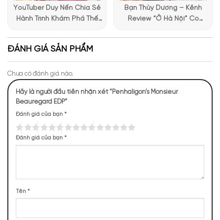
YouTuber Duy Nến Chia Sẻ
Bạn Thùy Dương – Kênh
Hành Trình Khám Phá Thế
Review “Ở Hà Nội” Có
Giới Hương Thơm Tại Apa
Những Trải Nghiệm Thú Vị Tại
Niche
Apa Niche
ĐÁNH GIÁ SẢN PHẨM
Chưa có đánh giá nào.
Hãy là người đầu tiên nhận xét “Penhaligon’s Monsieur
Beauregard EDP”
Đánh giá của bạn
*
Đánh giá của bạn
*
Tên
*
Mùi hương của
Monsieur Beauregard EDP độc đáo,