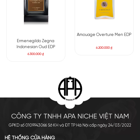
Amouage Overture Men EDP
Ermenegildo Zegna
Indonesian Oud EDP
6.200.000
₫
6.300.000
₫
CÔNG TY TNHH APA NICHE VIỆT NAM
GPKD số 0109943066 Sở KH và ĐT TP Hà Nội cấp ngày 24/03/2022
HỆ THỐNG CỬA HÀNG