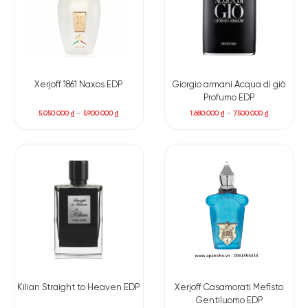
Xerjoff 1861 Naxos EDP
Giorgio armani Acqua di giò
Profumo EDP
5.050.000
₫
–
5.900.000
₫
1.680.000
₫
–
7.500.000
₫
Kilian Straight to Heaven EDP
Xerjoff Casamorati Mefisto
Gentiluomo EDP