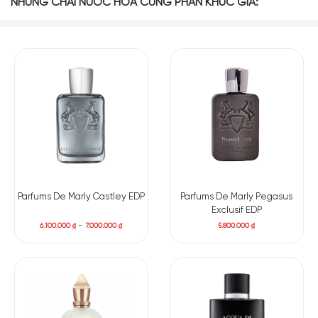
NHỮNG CHAI NƯỚC HOA CÙNG PHÂN KHÚC GIÁ:
Dù cho ngày mới bắt đầu hay đêm tiệc tùng sôi động, hãy để
Penhaligon’s Monsieur Beauregard EDP
là người bạn đồng
hành cùng nàng. Nước hoa giúp nâng tầm phong cách và
khẳng định đẳng cấp của bạn. Đừng chần chừ, hãy sở hữu
ngay hôm nay để biến mỗi khoảnh khắc thành một dấu ấn
khó quên! Đây chắc chắn sẽ là một phần không thể thiếu
trong bộ sưu tập của những tín đồ nước hoa. Hơn nữa, chúng
còn là một món quà ý nghĩa, đầy cảm hứng cho bất kỳ ai
muốn khẳng định mình qua mùi hương.
Parfums De Marly Castley EDP
Parfums De Marly Pegasus
Exclusif EDP
6.100.000
₫
–
7.000.000
₫
5.800.000
₫