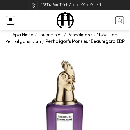
Bỏ
438 Tây Sơn, Thịnh Quang, Đống Đa, HN
qua
nội
dung
Apa Niche
/
Thương hiệu
/
Penhaligon's
/
Nước Hoa
Penhaligon's Nam
/
Penhaligon’s Monsieur Beauregard EDP