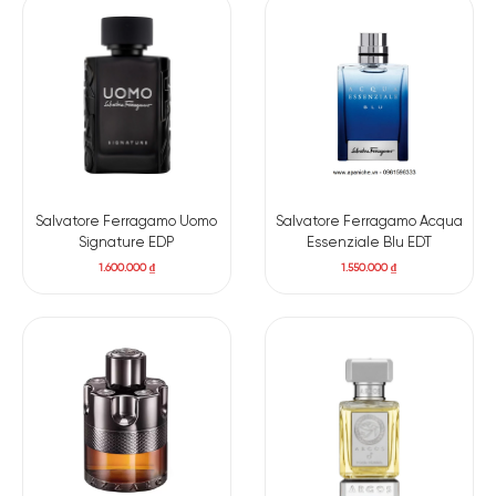
quý phái, cùng với một chút ngây thơ, trong sáng. Sự kết hợp
này như một lời mời gọi khám phá sâu hơn vào tâm hồn của
Monsieur Beauregard.
Và cuối cùng, mùi hương hoắc hương, hổ phách và gỗ quý
hiện lên, như một lời thì thầm êm đềm, một sự ấm áp dịu
dàng, nhưng vẫn đầy quyến rũ và sâu lắng. Lớp hương cuối
này vương vấn lâu dài, đồng hành cùng người dùng suốt cả
ngày. Hương thơm như một dấu ấn khó phai của sự mạnh mẽ
Salvatore Ferragamo Uomo
Salvatore Ferragamo Acqua
Signature EDP
Essenziale Blu EDT
và quyết đoán.
1.600.000
₫
1.550.000
₫
Các tầng hương:
Hương đầu: Chanh vàng, tiêu
Hương giữa: Rễ cây diên vĩ, quế
Hương cuối: Gỗ đàn hương, Đậu Tonka