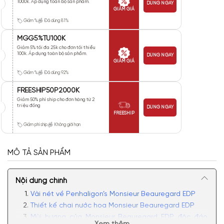
1000k. Áp dụng toàn bộ sản phẩm.
DÙNG NGAY
GIẢM GIÁ
Giảm %
Đã dùng 81%
MGG5%TU100K
Giảm 5% tối đa 25k cho đơn tối thiểu
100k. Áp dụng toàn bộ sản phẩm.
DÙNG NGAY
GIẢM GIÁ
Giảm %
Đã dùng 92%
FREESHIP50P2000K
Giảm 50% phí ship cho đơn hàng từ 2
triệu đồng
DÙNG NGAY
FREESHIP
Giảm phí ship
Không giới hạn
MÔ TẢ SẢN PHẨM
Nội dung chính
Vài nét về Penhaligon’s Monsieur Beauregard EDP
Thiết kế chai nước hoa Monsieur Beauregard EDP
Mùi hương của Monsieur Beauregard EDP độc đáo,