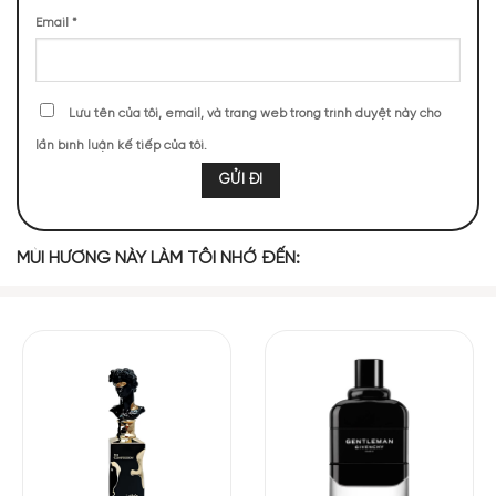
sang trọng
Email
*
NHỮNG NOTE HƯƠNG THEO CẢM NHẬN
THỰC TẾ
Lưu tên của tôi, email, và trang web trong trình duyệt này cho
101 (18,40%)
91 (16,58%)
82 (14,94%)
77 (14,03%)
lần bình luận kế tiếp của tôi.
65 (11,84%)
54 (9,84%)
52 (9,47%)
27 (4,92%)
MÙI HƯƠNG NÀY LÀM TÔI NHỚ ĐẾN:
TOP NOTES
Tiêu Hồng
Chanh Vàng
MIDDLE NOTES