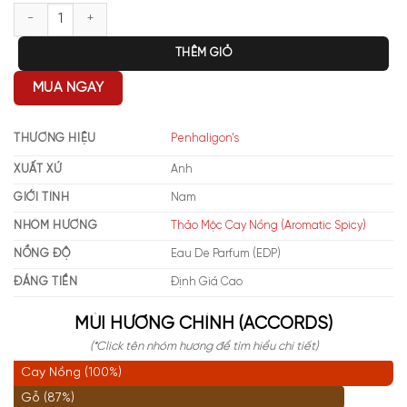
Penhaligon's Monsieur Beauregard EDP số lượng
THÊM GIỎ
MUA NGAY
THƯƠNG HIỆU
Penhaligon's
XUẤT XỨ
Anh
GIỚI TÍNH
Nam
NHÓM HƯƠNG
Thảo Mộc Cay Nồng (Aromatic Spicy)
NỒNG ĐỘ
Eau De Parfum (EDP)
ĐÁNG TIỀN
Định Giá Cao
MÙI HƯƠNG CHÍNH (ACCORDS)
(*Click tên nhóm hương để tìm hiểu chi tiết)
Cay Nồng (100%)
Gỗ (87%)