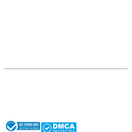
Cam kết - Bảo hành của chúng tôi
Chính sách giá cả
Chính sách thanh toán
Chính sách vận chuyển - giao nhận - kiểm hàng
Chính sách đổi hàng - trả hàng - hoàn tiền
Chính sách bảo mật thông tin
HỖ TRỢ KHÁCH HÀNG
Hotline: 0961596333
Hỗ trợ: hotro@apaniche.vn
Hướng dẫn sử dụng nước hoa
Câu hỏi thường gặp
Tác giả